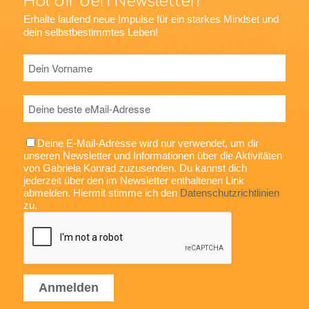
Hol dir den Newsletter!
Erhalte laufend neue Impulse für ein starkes Mindset und
dein selbstbestimmtes Leben!
Deine E-Mail-Adresse wird nur verwendet, um dir
unseren Newsletter und Informationen über die Aktivitäten
von Gabriela Konrad zuzusenden. Du kannst dich
jederzeit über den im Newsletter enthaltenen Link
abmelden. Hiermit stimme ich den
Datenschutzrichtlinien
zu.