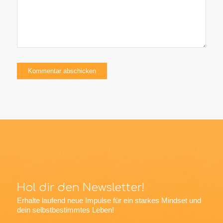
Hol dir den Newsletter!
Erhalte laufend neue Impulse für ein starkes Mindset und
dein selbstbestimmtes Leben!