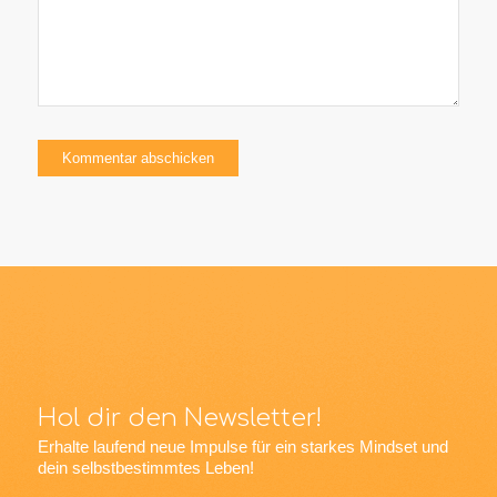
Hol dir den Newsletter!
Erhalte laufend neue Impulse für ein starkes Mindset und
dein selbstbestimmtes Leben!