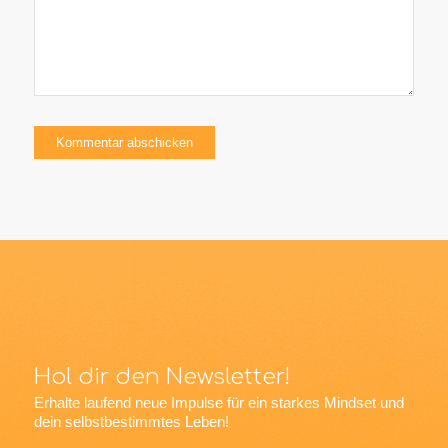
Hol dir den Newsletter!
Erhalte laufend neue Impulse für ein starkes Mindset und
dein selbstbestimmtes Leben!