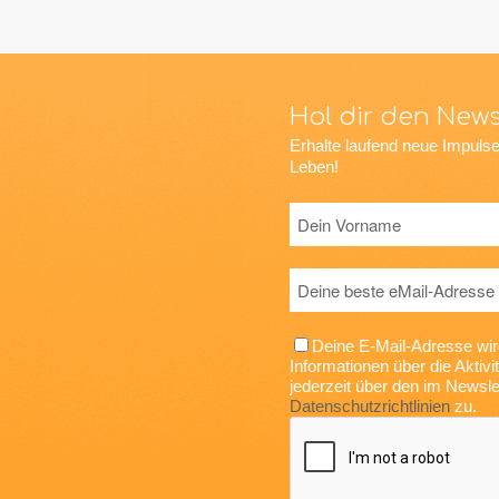
Hol dir den News
Erhalte laufend neue Impulse
Leben!
Deine E-Mail-Adresse wir
Informationen über die Akti
jederzeit über den im Newsle
Datenschutzrichtlinien
zu.