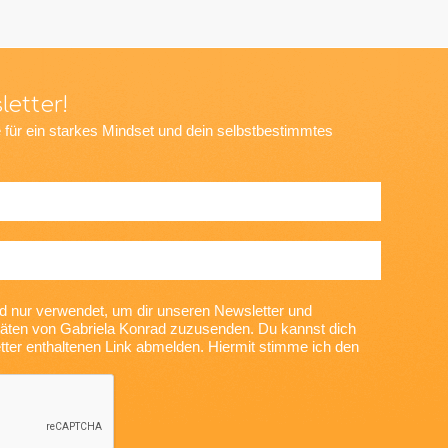
letter!
 für ein starkes Mindset und dein selbstbestimmtes
d nur verwendet, um dir unseren Newsletter und
vitäten von Gabriela Konrad zuzusenden. Du kannst dich
tter enthaltenen Link abmelden. Hiermit stimme ich den